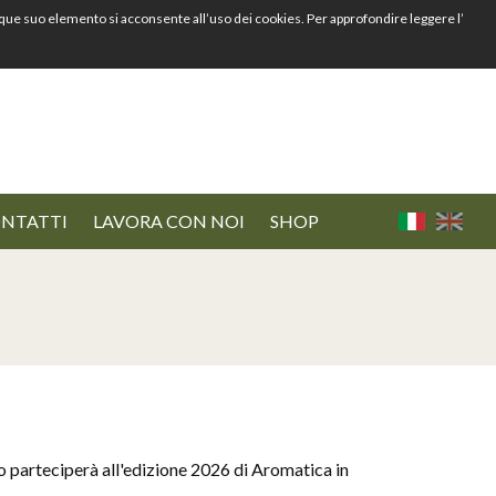
nque suo elemento si acconsente all’uso dei cookies. Per approfondire leggere l’
NTATTI
LAVORA CON NOI
SHOP
 parteciperà all'edizione 2026 di Aromatica in