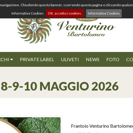
a di navigazione. Chiudendo questo banner, scorrendo questa pagina o cliccando qualu
Informativa Cookies
OK, accetto i cookies.
Informativa Cookies
RCHI
PRIVATE LABEL
ULIVETI
NEWS
FOTO
CO
8-9-10 MAGGIO 2026
Frantoio Venturino Bartolomeo